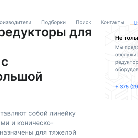
оизводители
Подборки
Поиск
Контакты
редукторы для
Не толь
й
Мы предо
обслужив
 с
редукто
оборудо
ольшой
+ 375 (2
тавляют собой линейку
ми и коническо-
дназначены для тяжелой