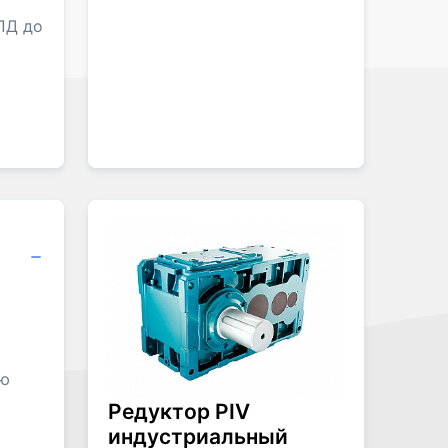
ПД до
ию
Редуктор PIV
индустриальный