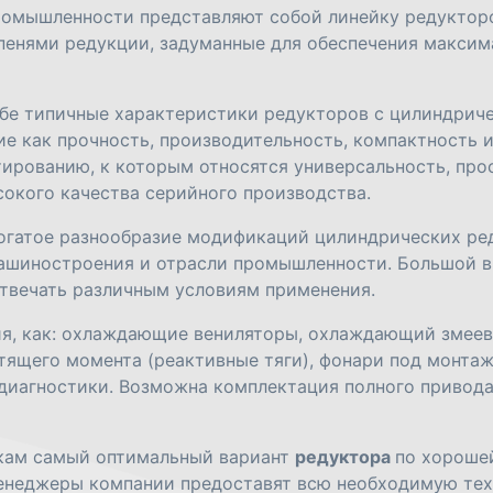
омышленности представляют собой линейку редукторо
упенями редукции, задуманные для обеспечения макси
е типичные характеристики редукторов с цилиндриче
е как прочность, производительность, компактность и
тированию, к которым относятся универсальность, про
окого качества серийного производства.
огатое разнообразие модификаций цилиндрических ре
машиностроения и отрасли промышленности. Большой 
отвечать различным условиям применения.
ия, как: охлаждающие вениляторы, охлаждающий змеев
тящего момента (реактивные тяги), фонари под монтаж
 диагностики. Возможна комплектация полного привода
кам самый оптимальный вариант
редуктора
по хорошей
менеджеры компании предоставят всю необходимую тех