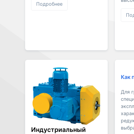
Подробнее
По
Как 
Для 
спец
экспл
хара
реду
выбр
Индустриальный