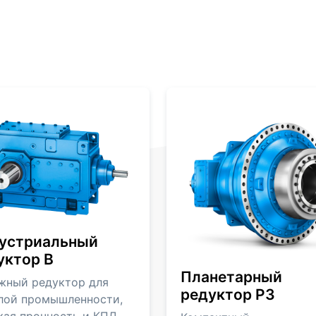
устриальный
уктор В
Планетарный
жный редуктор для
редуктор Р3
лой промышленности,
кая прочность и КПД.