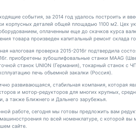
одящие события, за 2014 год удалось построить и вве
ки корпусных деталей общей площадью 1100 м2. Цех у
борудованием, оплаченным еще до скачков курса валю
чения товара произведен капитальный ремонт склада г
ная налоговая проверка 2015-2016г подтвердила состо
016г. приобретены зубошлифовальные станки MAAG (Шве
точной станок UNION (Германия), токарный станок с Ч
эксплуатацию печь объемной закалки (Россия).
ично развивающаяся, стабильная компания, которая я
торов и мотор-редукторов для многих крупных, средн
и, а также Ближнего и Дальнего зарубежья.
нной работе, сегодня мы готовы предложить вам редук
машиностроения по всей номенклатуре, с которой вы
шем сайте.