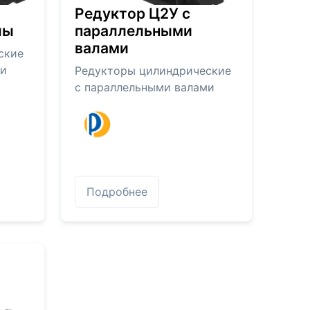
Редуктор Ц2У с
лы
параллельными
валами
ские
ми
Редукторы цилиндрические
с параллельными валами
Подробнее