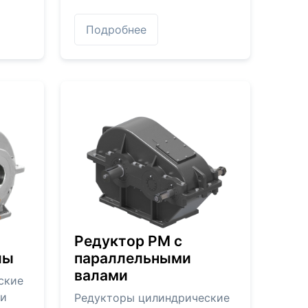
Подробнее
Редуктор РМ с
лы
параллельными
валами
ские
ми
Редукторы цилиндрические