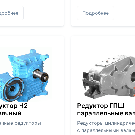
дробнее
Подробнее
уктор Ч2
Редуктор ГПШ
вячный
параллельные ва
ячные редукторы
Редукторы цилиндриче
с параллельными вала