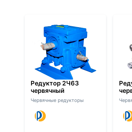
Редуктор 2Ч63
Ред
червячный
чер
Червячные редукторы
Черв