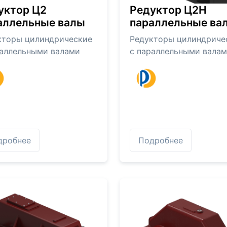
уктор Ц2
Редуктор Ц2Н
аллельные валы
параллельные ва
кторы цилиндрические
Редукторы цилиндриче
раллельными валами
с параллельными вала
дробнее
Подробнее