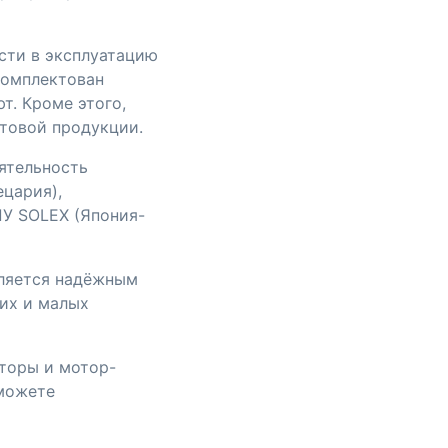
сти в эксплуатацию
комплектован
т. Кроме этого,
отовой продукции.
ятельность
цария),
ПУ SOLEX (Япония-
вляется надёжным
их и малых
торы и мотор-
 можете