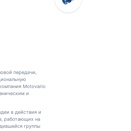
ловой передачи,
ациональную
компания Motovario
ханическим и
деи в действия и
в, работающих на
рдившейся группы