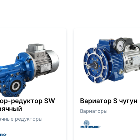
ор-редуктор SW
Вариатор S чугун
вячный
Вариаторы
ячные редукторы