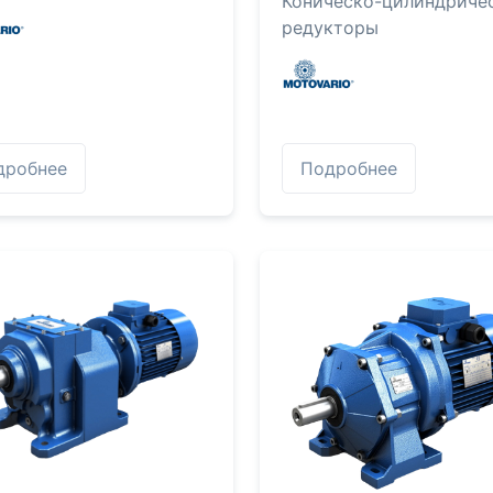
Коническо-цилиндриче
редукторы
дробнее
Подробнее