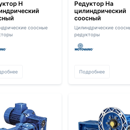
уктор H
Редуктор Ha
индрический
цилиндрический
сный
соосный
ндрические соосные
Цилиндрические соосн
кторы
редукторы
дробнее
Подробнее