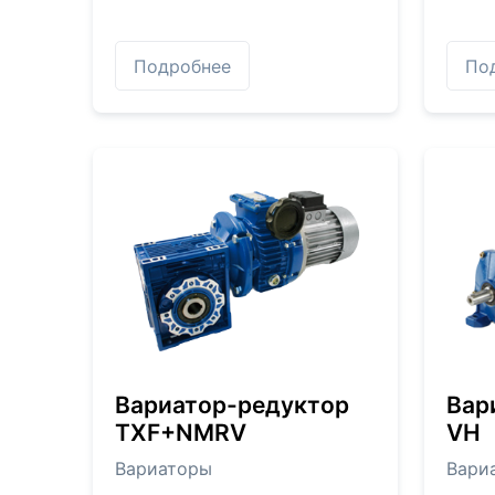
Подробнее
По
Вариатор-редуктор
Вар
TXF+NMRV
VH
Вариаторы
Вари