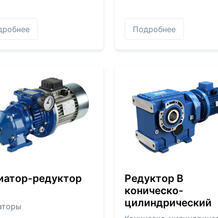
дробнее
Подробнее
иатор-редуктор
Редуктор B
коническо-
цилиндрический
аторы