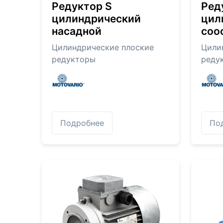
Редуктор S
Ред
цилиндрический
цил
насадной
соо
Цилиндрические плоские
Цили
редукторы
реду
Подробнее
По