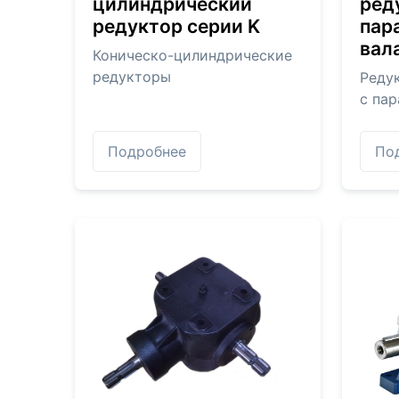
цилиндрический
ред
редуктор серии K
пар
вал
Коническо-цилиндрические
редукторы
Реду
с па
Подробнее
По