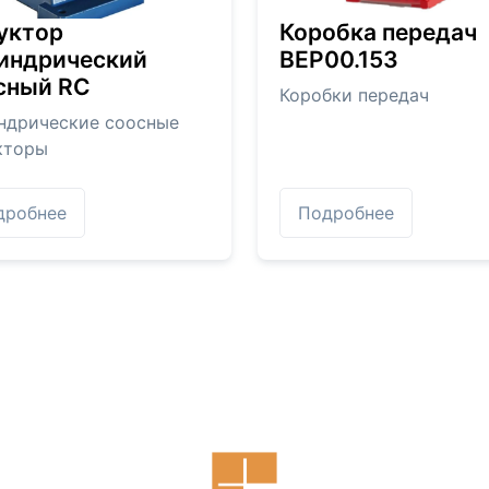
уктор
Коробка передач
индрический
BEP00.153
сный RC
Коробки передач
ндрические соосные
кторы
дробнее
Подробнее