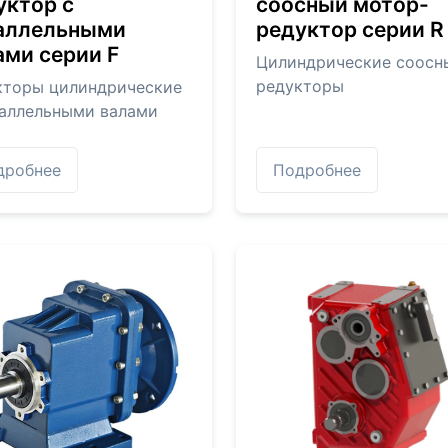
уктор с
соосный мотор-
аллельными
редуктор серии R
ами серии F
Цилиндрические соосн
редукторы
кторы цилиндрические
раллельными валами
дробнее
Подробнее