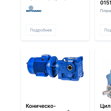
0151
План
Подробнее
По
Коническо-
Цил