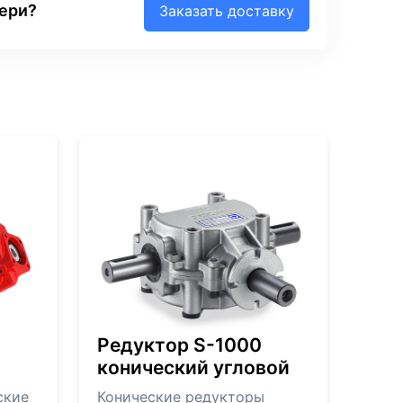
вери?
Заказать доставку
Редуктор S-1000
конический угловой
ские
Конические редукторы