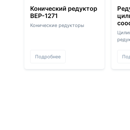
Конический редуктор
Ред
BEP-1271
цил
соо
Конические редукторы
Цили
реду
Подробнее
По