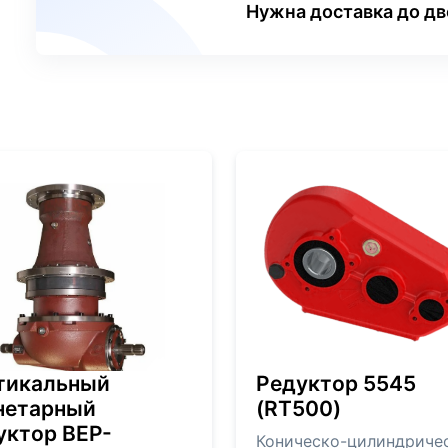
Нужна доставка до д
тикальный
Редуктор 5545
нетарный
(RT500)
уктор BEP-
Коническо-цилиндриче