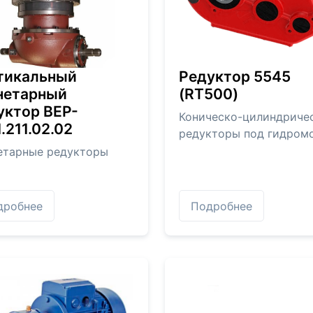
тикальный
Редуктор 5545
нетарный
(RT500)
уктор BEP-
Коническо-цилиндриче
.211.02.02
редукторы под гидром
етарные редукторы
дробнее
Подробнее