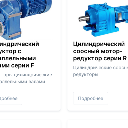
индрический
Цилиндрический
уктор с
соосный мотор-
аллельными
редуктор серии R
ами серии F
Цилиндрические соосн
редукторы
кторы цилиндрические
раллельными валами
дробнее
Подробнее