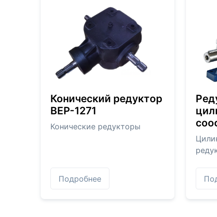
Конический редуктор
Ред
BEP-1271
цил
соо
Конические редукторы
Цили
реду
Подробнее
По