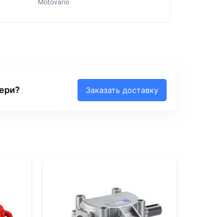
Motovario
вери?
Заказать доставку