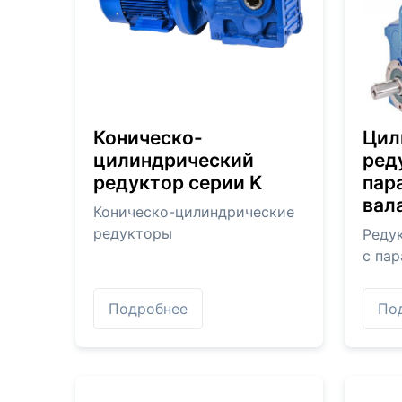
Коническо-
Цил
цилиндрический
ред
редуктор серии K
пар
вал
Коническо-цилиндрические
редукторы
Реду
с па
Подробнее
По