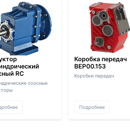
уктор
Коробка передач
индрический
BEP00.153
сный RC
Коробки передач
ндрические соосные
кторы
дробнее
Подробнее