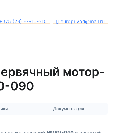
+375 (29) 6-910-510
europrivod@mail.ru
ервячный мотор-
0-090
тики
Документация
 в сцепке, ведущий
NMRV-040
и ведомый