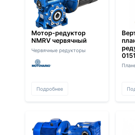
Мотор-редуктор
Вер
NMRV червячный
пла
ред
Червячные редукторы
0151
План
Подробнее
По