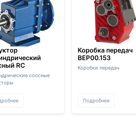
уктор
Коробка передач
индрический
BEP00.153
сный RC
Коробки передач
ндрические соосные
кторы
дробнее
Подробнее