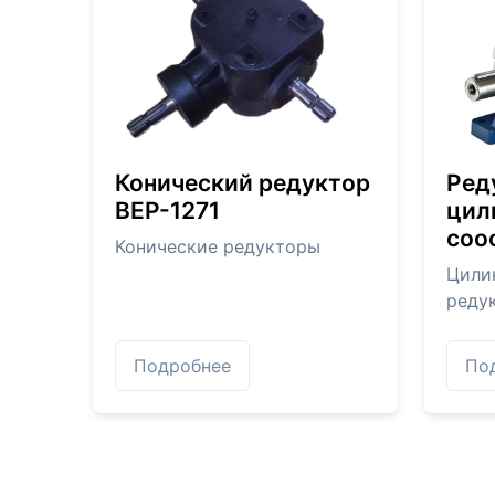
Конический редуктор
Ред
BEP-1271
цил
соо
Конические редукторы
Цили
реду
Подробнее
По