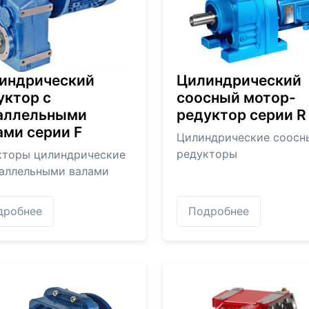
индрический
Цилиндрический
уктор с
соосный мотор-
аллельными
редуктор серии R
ами серии F
Цилиндрические соосн
редукторы
кторы цилиндрические
раллельными валами
дробнее
Подробнее