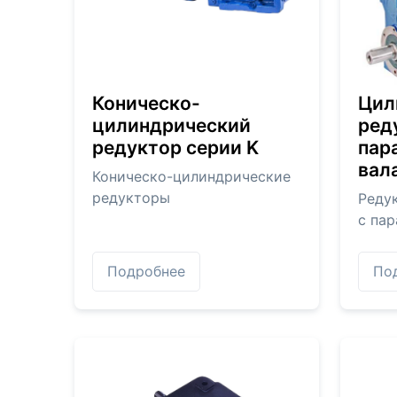
Коническо-
Цил
цилиндрический
ред
редуктор серии K
пар
вал
Коническо-цилиндрические
редукторы
Реду
с па
Подробнее
По