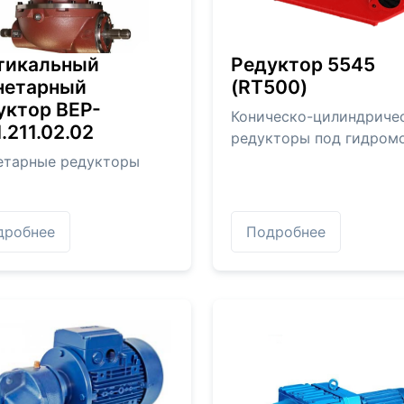
тикальный
Редуктор 5545
нетарный
(RT500)
уктор BEP-
Коническо-цилиндриче
.211.02.02
редукторы под гидром
етарные редукторы
дробнее
Подробнее